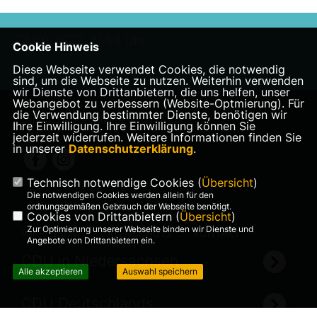
23.09.2022, 11:58 Uhr
Cookie Hinweis
Diese Webseite verwendet Cookies, die notwendig
sind, um die Webseite zu nutzen. Weiterhin verwenden
wir Dienste von Drittanbietern, die uns helfen, unser
Webangebot zu verbessern (Website-Optmierung). Für
die Verwendung bestimmter Dienste, benötigen wir
Landtagsabgeordnete Veronika Bode
Ihre Einwilligung. Ihre Einwilligung können Sie
jederzeit widerrufen. Weitere Informationen finden Sie
in unserer
Datenschutzerklärung
.
Technisch notwendige Cookies (
Übersicht
)
Die notwendigen Cookies werden allein für den
ordnungsgemäßen Gebrauch der Webseite benötigt.
Cookies von Drittanbietern (
Übersicht
)
Zur Optimierung unserer Webseite binden wir Dienste und
IMPRESSUM
DATENSCHUTZ
KONTAKT
Angebote von Drittanbietern ein.
CDU in Niedersachsen
Alle akzeptieren
Auswahl speichern
CDU Deutschlands