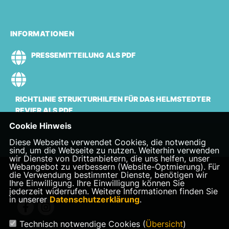
INFORMATIONEN
PRESSEMITTEILUNG ALS PDF
RICHTLINIE STRUKTURHILFEN FÜR DAS HELMSTEDTER
REVIER ALS PDF
Cookie Hinweis
Diese Webseite verwendet Cookies, die notwendig
sind, um die Webseite zu nutzen. Weiterhin verwenden
wir Dienste von Drittanbietern, die uns helfen, unser
Webangebot zu verbessern (Website-Optmierung). Für
die Verwendung bestimmter Dienste, benötigen wir
Landtagsabgeordnete Veronika Bode
Ihre Einwilligung. Ihre Einwilligung können Sie
jederzeit widerrufen. Weitere Informationen finden Sie
in unserer
Datenschutzerklärung
.
Technisch notwendige Cookies (
Übersicht
)